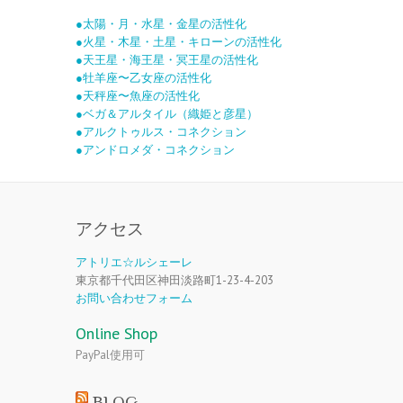
●太陽・月・水星・金星の活性化
●火星・木星・土星・キローンの活性化
●天王星・海王星・冥王星の活性化
●牡羊座〜乙女座の活性化
●天秤座〜魚座の活性化
●ベガ＆アルタイル（織姫と彦星）
●アルクトゥルス・コネクション
●アンドロメダ・コネクション
アクセス
アトリエ☆ルシェーレ
東京都千代田区神田淡路町1-23-4-203
お問い合わせフォーム
Online Shop
PayPal使用可
BLOG