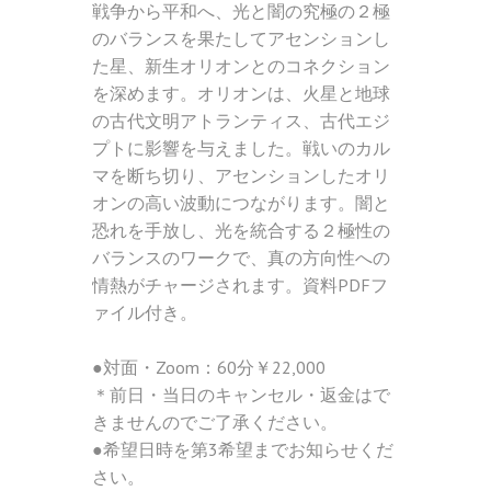
戦争から平和へ、光と闇の究極の２極
のバランスを果たしてアセンションし
た星、新生オリオンとのコネクション
を深めます。オリオンは、火星と地球
の古代文明アトランティス、古代エジ
プトに影響を与えました。戦いのカル
マを断ち切り、アセンションしたオリ
オンの高い波動につながります。闇と
恐れを手放し、光を統合する２極性の
バランスのワークで、真の方向性への
情熱がチャージされます。資料PDFフ
ァイル付き。
●対面・Zoom：60分￥22,000
＊前日・当日のキャンセル・返金はで
きませんのでご了承ください。
●希望日時を第3希望までお知らせくだ
さい。