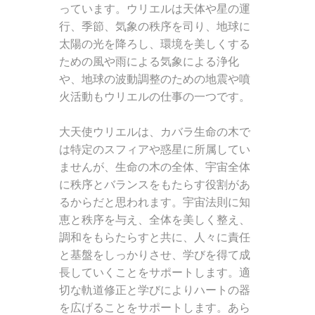
っています。ウリエルは天体や星の運
行、季節、気象の秩序を司り、地球に
太陽の光を降ろし、環境を美しくする
ための風や雨による気象による浄化
や、地球の波動調整のための地震や噴
火活動もウリエルの仕事の一つです。
大天使ウリエルは、カバラ生命の木で
は特定のスフィアや惑星に所属してい
ませんが、生命の木の全体、宇宙全体
に秩序とバランスをもたらす役割があ
るからだと思われます。宇宙法則に知
恵と秩序を与え、全体を美しく整え、
調和をもらたらすと共に、人々に責任
と基盤をしっかりさせ、学びを得て成
長していくことをサポートします。適
切な軌道修正と学びによりハートの器
を広げることをサポートします。あら